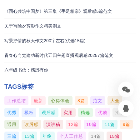
《同心共筑中国梦》第三集《手足相亲》观后感5篇范文
关于写除夕剪影作文精美例文
写景抒情的秋天作文200字左右(优选15篇)
青春心向党建功新时代五四主题直播观后感20257篇范文
六年级书信：感恩有你
TAGS标签
工作总结
最新
心得体会
8篇
范文
大全
优秀
模板
观后感
实用
精选
优质
汇总
通用
读后感
演讲稿
12篇
10篇
11篇
9篇
三篇
13篇
年终
个人工作总
14篇
15篇